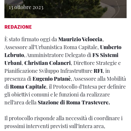
13 ottobre 2023
REDAZIONE
È stato firmato oggi da
Maurizio Veloccia
,
Assessore all’Urbanistica Roma Capitale,
Umberto
Lebruto
, Amministratore Delegato di
FS Sistemi
Urbani
,
Christian Colaneri
, Direttore Strategie e
Pianificazione Sviluppo Infrastrutture
RFI
, in
presenza di
Eugenio Patanè
, Assessore alla Mobilità
di
Roma Capitale
, il Protocollo d’Intesa per definire
gli obiettivi comuni e le funzioni da realizzare
nell’area della
Stazione di Roma Trastevere.
Il protocollo risponde alla necessità di coordinare i
prossimi interventi previsti sull’intera area,