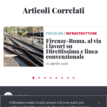
Articoli Correlati
FOCUS ON
/
INFRASTRUTTURE
Firenze-Roma, al via
i lavori su
Direttissima e linea
convenzionale
05 agosto 2026
Utilizziamo cookie tecnici, propri o di terze parti, per
La testata online del Gruppo FS Italiane
analizzare il traffico su questo sito web e migliorare la tua