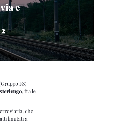
via e
 2
(Gruppo FS)
sterlengo
, fra le
ferroviaria, che
tti limitati a