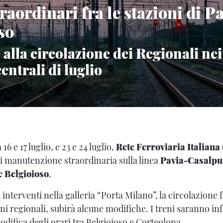
raordinari fra le stazioni di Pa
so
alla circolazione dei Regionali nei
ntrali di luglio
16 e 17 luglio, e 23 e 24 luglio,
Rete Ferroviaria Italiana
 di manutenzione straordinaria sulla linea
Pavia-Casalpu
e Belgioioso
.
 interventi nella galleria “Porta Milano”, la circolazione 
eni regionali, subirà alcune modifiche. I treni saranno infa
difica degli orari tra Belgioioso e Corteolona.