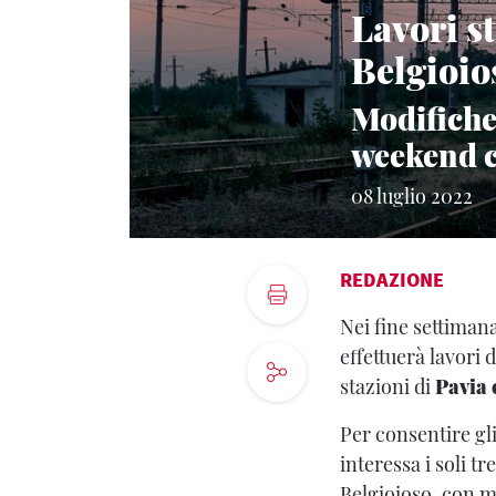
Lavori st
Belgioio
Modifiche 
weekend ce
08 luglio 2022
REDAZIONE
Nei fine settimana 
effettuerà lavori
stazioni di
Pavia 
Per consentire gli
interessa i soli tr
Belgioioso, con mo