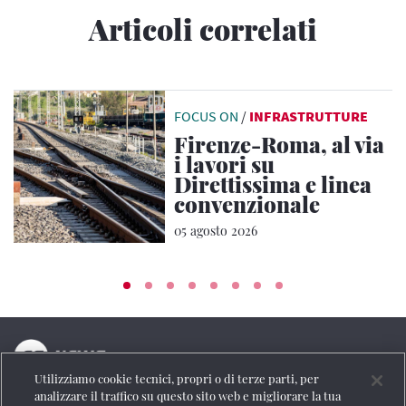
Articoli correlati
FOCUS ON
/
INFRASTRUTTURE
Firenze-Roma, al via
i lavori su
Direttissima e linea
convenzionale
05 agosto 2026
Utilizziamo cookie tecnici, propri o di terze parti, per
La testata online del Gruppo FS Italiane
analizzare il traffico su questo sito web e migliorare la tua