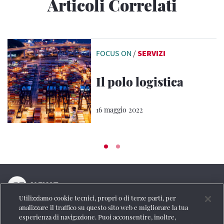
Articoli Correlati
FOCUS ON
/
SERVIZI
Il polo logistica
16 maggio 2022
Utilizziamo cookie tecnici, propri o di terze parti, per
La testata online del Gruppo FS Italiane
analizzare il traffico su questo sito web e migliorare la tua
esperienza di navigazione. Puoi acconsentire, inoltre,
Social