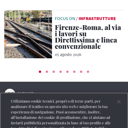
FOCUS ON
/
INFRASTRUTTURE
Firenze-Roma, al via
i lavori su
Direttissima e linea
convenzionale
05 agosto 2026
Utilizziamo cookie tecnici, propri o di terze parti, per
La testata online del Gruppo FS Italiane
analizzare il traffico su questo sito web e migliorare la tua
esperienza di navigazione. Puoi acconsentire, inoltre,
Social
all’installazione dei cookie di profilazione, che ci aiutano ad
inviarti pubblicità personalizzata in base al tuo profilo e alle