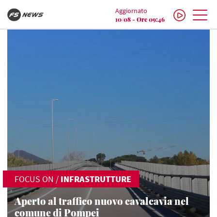
Aggiornato
10/08 - Ore 09:46
FOCUS ON
/
INFRASTRUTTURE
Aperto al traffico nuovo cavalcavia nel
comune di Pompei