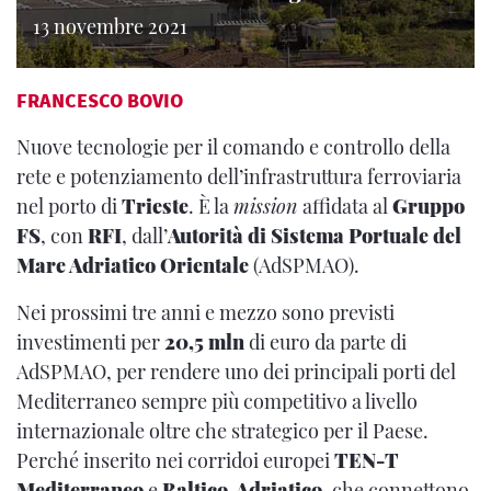
13 novembre 2021
FRANCESCO BOVIO
Nuove tecnologie per il comando e controllo della
rete e potenziamento dell’infrastruttura ferroviaria
nel porto di
Trieste
. È la
mission
affidata al
Gruppo
FS
, con
RFI
,
dall’
Autorità di Sistema Portuale del
Mare Adriatico Orientale
(AdSPMAO).
Nei prossimi tre anni e mezzo sono previsti
investimenti per
20,5 mln
di euro da parte di
AdSPMAO, per rendere uno dei principali porti del
Mediterraneo sempre più competitivo a livello
internazionale oltre che strategico per il Paese.
Perché inserito nei corridoi europei
TEN-T
Mediterraneo
e
Baltico-Adriatico
, che connettono