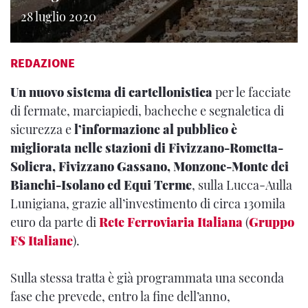
28 luglio 2020
REDAZIONE
Un nuovo sistema di cartellonistica
per le facciate
di fermate, marciapiedi, bacheche e segnaletica di
sicurezza e
l’informazione al pubblico è
migliorata nelle stazioni di Fivizzano-Rometta-
Soliera, Fivizzano Gassano, Monzone-Monte dei
Bianchi-Isolano ed Equi Terme
, sulla Lucca-Aulla
Lunigiana, grazie all’investimento di circa 130mila
euro da parte di
Rete Ferroviaria Italiana
(
Gruppo
FS Italiane
).
Sulla stessa tratta è già programmata una seconda
fase che prevede, entro la fine dell’anno,