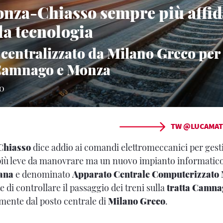
nza-Chiasso sempre più affid
la tecnologia
centralizzato da Milano Greco per i
 Camnago e Monza
20
TW @LUCAMAT
Chiasso
dice addio ai comandi elettromeccanici per gesti
più leve da manovrare ma un nuovo impianto informatico,
iana
e denominato
Apparato Centrale Computerizzato 
e di controllare il passaggio dei treni sulla
tratta Camn
amente dal posto centrale di
Milano Greco
.