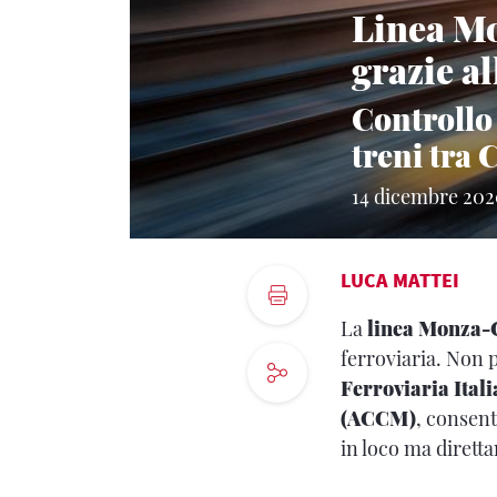
Linea Mo
grazie al
Controllo 
treni tra
14 dicembre 20
LUCA MATTEI
La
linea Monza-
ferroviaria. Non 
Ferroviaria Ital
(ACCM)
, consent
in loco ma dirett