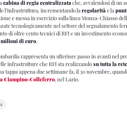
ia
cabina di regia centralizzata
che, avvalendosi di un s
le l’infrastruttura, incrementando la
regolarità
e la
punt
azione e messa in esercizio sulla linea Monza-Chiasso del
nzate tecnologicamente nel settore del segnalamento ferr
vento di oltre cento tecnici di RFI e un investimento eco
 milioni di euro
.
ombardia rappresenta un ulteriore passo in avanti nel 
le infrastrutture che RFI sta realizzando
su tutta la ret
ima tappa appena due settimane fa, il 30 novembre, quand
ta Ciampino-Colleferro
, nel Lazio.
ia