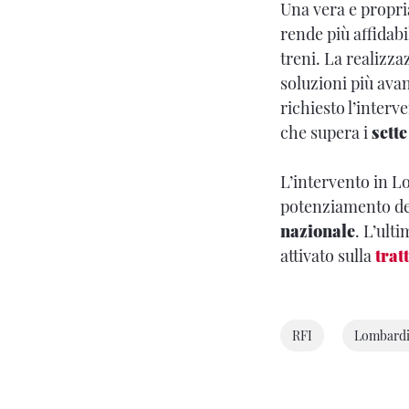
Una vera e propr
rende più affidabi
treni. La realizz
soluzioni più ava
richiesto l’inter
che supera i
sette
L’intervento in L
potenziamento del
nazionale
. L’ult
attivato sulla
trat
RFI
Lombard