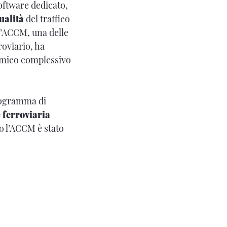
oftware dedicato,
ualità
del traffico
l’ACCM, una delle
oviario, ha
nomico complessivo
programma di
e ferroviaria
o l’ACCM è stato