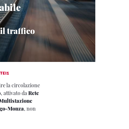
abile
l traffico
TEI1
re la circolazione
 attivato da
Rete
Multistazione
ago-Monza
, non