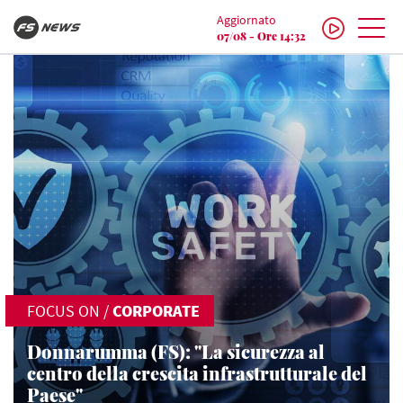
Aggiornato
07/08 - Ore 14:32
FOCUS ON
/
CORPORATE
Donnarumma (FS): "La sicurezza al
centro della crescita infrastrutturale del
Paese"