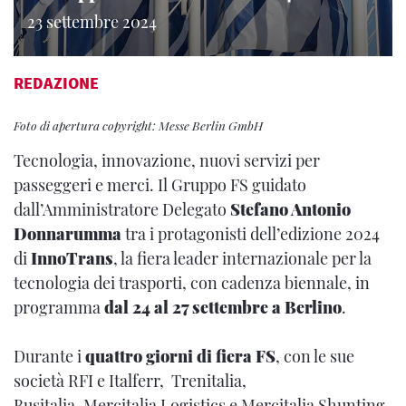
23 settembre 2024
REDAZIONE
Foto di apertura copyright: Messe Berlin GmbH
Tecnologia, innovazione, nuovi servizi per
passeggeri e merci. Il Gruppo FS guidato
dall’Amministratore Delegato
Stefano Antonio
Donnarumma
tra i protagonisti dell’edizione 2024
di
InnoTrans
, la fiera leader internazionale per la
tecnologia dei trasporti, con cadenza biennale, in
programma
dal 24 al 27 settembre a Berlino
.
Durante i
quattro giorni di fiera FS
, con le sue
società RFI e Italferr, Trenitalia,
Busitalia, Mercitalia Logistics e Mercitalia Shunting