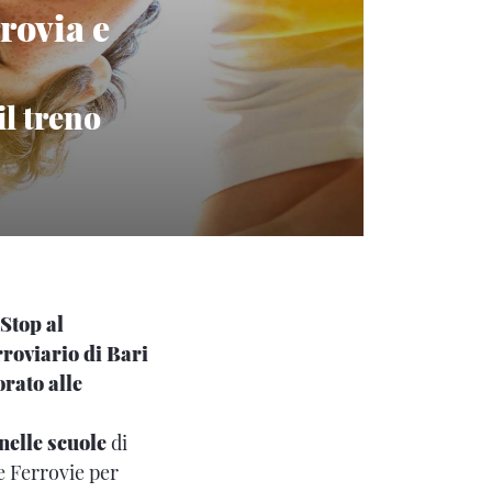
rovia e
l treno
Stop al
roviario di Bari
rato alle
nelle scuole
di
le Ferrovie per