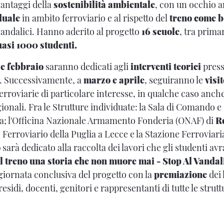
antaggi della
sostenibilità ambientale
, con un occhio a
duale
in ambito ferroviario e al rispetto del
treno come 
 vandalici. Hanno aderito al progetto
16 scuole
, tra prima
asi 1000 studenti.
e febbraio
saranno dedicati agli
interventi teorici
presso
ti. Successivamente, a
marzo e aprile
, seguiranno le
visi
erroviarie di particolare interesse, in qualche caso anch
gionali. Fra le Strutture individuate: la Sala di Comando e
a; l'Officina Nazionale Armamento Fonderia (ONAF) di
R
o Ferroviario della Puglia a Lecce e la Stazione Ferroviari
o
sarà dedicato alla raccolta dei lavori che gli studenti av
Il treno una storia che non muore mai - Stop Al Vanda
 giornata conclusiva del progetto con la
premiazione
dei 
residi, docenti, genitori e rappresentanti di tutte le strut