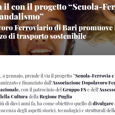
 il con il progetto “Scuola-Fer
Vandalismo”
voro Ferroviario di Bari promuove i
o di trasporto sostenibile
a gennaio, prende il via il progetto “
Scuola-Ferrovia e 
ganizzato e finanziato dall’
Associazione Dopolavoro Fer
azionale,
con il patrocinio del
Gruppo FS
e dell’
Assesso
 della Cultura
della
Regione Puglia
più di dieci anni fa, ha come obiettivo quello di
divulgare 
noscenza degli aspetti storici, tecnologici e strutturali del