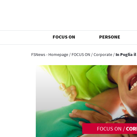
FOCUS ON
PERSONE
FSNews - Homepage
/
FOCUS ON
/
Corporate
/
In Puglia i
FOCUS ON
/
COR