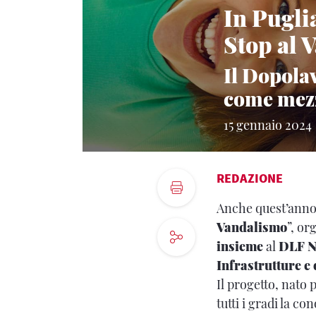
In Puglia
Stop al 
Il Dopola
come mezz
15 gennaio 2024
REDAZIONE
Anche quest’anno, 
Vandalismo
”, or
insieme
al
DLF N
Infrastrutture e
Il progetto, nato 
tutti i gradi la co