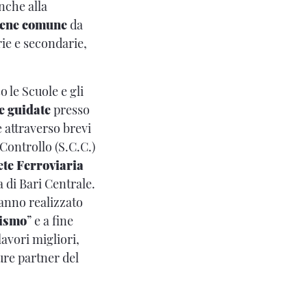
nche alla
bene comune
da
rie e secondarie,
 le Scuole e gli
te guidate
presso
e attraverso brevi
 Controllo (S.C.C.)
ete Ferroviaria
a di Bari Centrale.
ranno realizzato
lismo
” e a fine
lavori migliori,
ture partner del