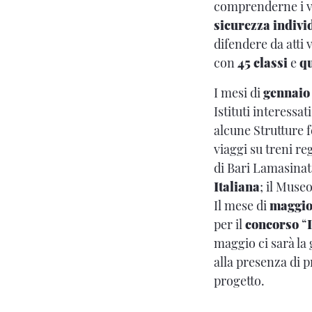
comprenderne i v
sicurezza indivi
difendere da atti
con
45 classi
e
qu
I mesi di
gennaio 
Istituti interessa
alcune Strutture f
viaggi su treni re
di Bari Lamasinat
Italiana
; il Muse
Il mese di
maggi
per il
concorso
“
maggio ci sarà la
alla presenza di p
progetto.