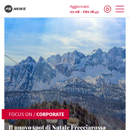
Aggiornato
05/08 - Ore 18:45
FOCUS ON
/
CORPORATE
Il nuovo spot di Natale Frecciarossa