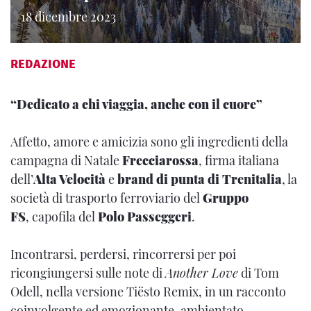
18 dicembre 2023
REDAZIONE
“Dedicato a chi viaggia, anche con il cuore”
Affetto, amore e amicizia sono gli ingredienti della
campagna di Natale
Frecciarossa
, firma italiana
dell’
Alta Velocità
e
brand di punta di Trenitalia
, la
società di trasporto ferroviario del
Gruppo
FS
, capofila del
Polo Passeggeri
.
Incontrarsi, perdersi, rincorrersi per poi
ricongiungersi sulle note di
Another Love
di Tom
Odell, nella versione Tiësto Remix, in un racconto
coinvolgente ed emozionante, ambientato