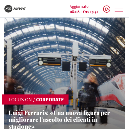
Aggiornato
08/08 - Ore 13:41
FOCUS ON
/
CORPORATE
Luigi Ferraris: «Una nuova figura per
migliorare l’ascolto dei clienti in
stazione»