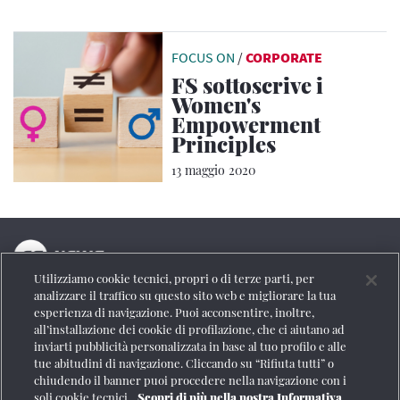
FOCUS ON
/
CORPORATE
FS sottoscrive i
Women's
Empowerment
Principles
13 maggio 2020
Utilizziamo cookie tecnici, propri o di terze parti, per
La testata online del Gruppo FS Italiane
analizzare il traffico su questo sito web e migliorare la tua
esperienza di navigazione. Puoi acconsentire, inoltre,
Social
all’installazione dei cookie di profilazione, che ci aiutano ad
inviarti pubblicità personalizzata in base al tuo profilo e alle
tue abitudini di navigazione. Cliccando su “Rifiuta tutti” o
chiudendo il banner puoi procedere nella navigazione con i
soli cookie tecnici.
Scopri di più nella nostra Informativa