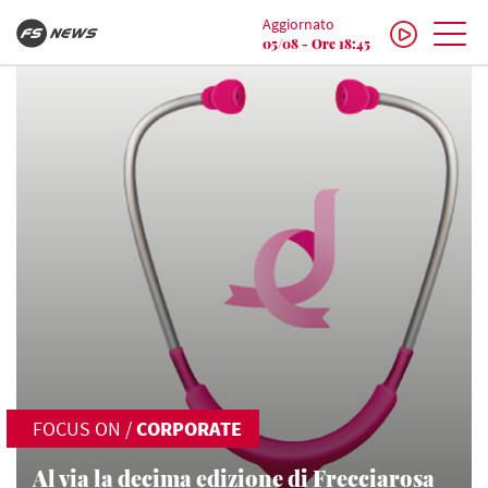
Aggiornato
05/08 - Ore 18:45
FOCUS ON
/
CORPORATE
Al via la decima edizione di Frecciarosa