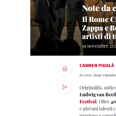
Note da 
Il Rome C
Zappa e B
artisti di
19 novembre 20
CARMEN PIDALÀ
In cover, Rome Chamber
Originalità, anti
Ludwig van Beet
Festival
. Oltre
40
e giovani talenti 
passione e capaci