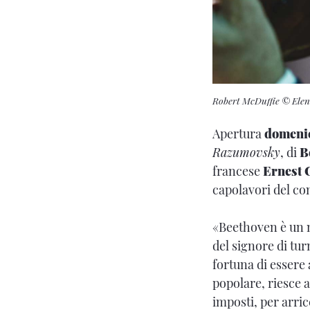
Robert McDuffie © Ele
Apertura
domenic
Razumovsky
, di
B
francese
Ernest 
capolavori del co
«Beethoven è un m
del signore di tur
fortuna di essere
popolare, riesce 
imposti, per arr