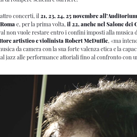
tro concerti, il
21, 23, 24, 25 novembre all’Auditorium
i Roma
e, per la prima volta,
il 22, anche nel Salone dei
ival non vuole restare entro i confini imposti alla musica d
ttore artistico e violinista Robert McDuffie
, «ma inten
musica da camera con la sua forte valenza etica e la capac
dal jazz alle performance attoriali fino al confronto con