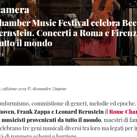
camera
hamber Music Festival celebra Bee
ernstein. Concerti a Roma e Firenz
 tutto il mondo
21
, edizione 2019 © Alessandro Zingone
conformismo, commistione di generi, melodie ed epoche.
hoven, Frank Zappa e Leonard Bernstein
il
Rome Cha
 musicisti provenienti da tutto il mondo
, maestri di f
celebrano tre geni musicali diversi tra loro ma legati per
tà di rompere schemi e barriere.