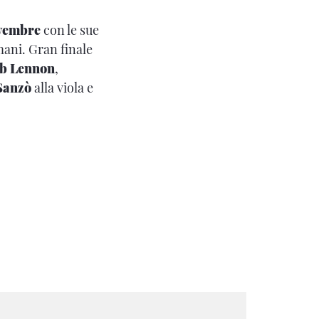
vembre
con le sue
ani. Gran finale
b Lennon
,
Sanzò
alla viola e