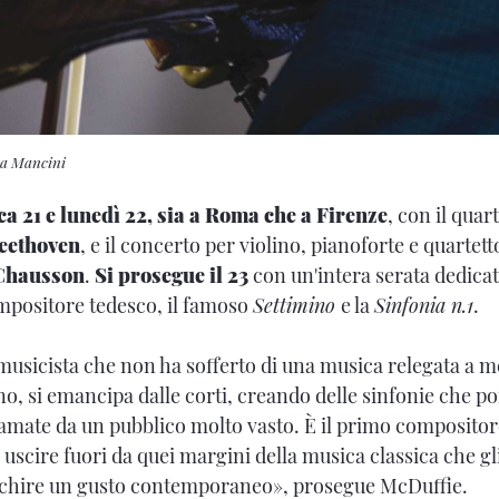
na Mancini
a 21 e lunedì 22, sia a Roma che a Firenze
, con il quar
eethoven
, e il concerto per violino, pianoforte e quartett
Chausson
.
Si prosegue il 23
con un'intera serata dedicat
mpositore tedesco, il famoso
Settimino
e la
Sinfonia n.1
.
usicista che non ha sofferto di una musica relegata a 
no, si emancipa dalle corti, creando delle sinfonie che po
 amate da un pubblico molto vasto. È il primo compositor
a uscire fuori da quei margini della musica classica che g
icchire un gusto contemporaneo», prosegue McDuffie.