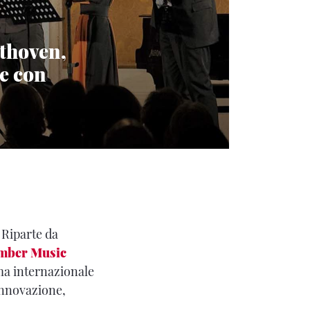
thoven,
e con
 Riparte da
mber Music
ama internazionale
 innovazione,