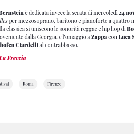
Bernstein
è dedicata invece la serata di mercoledì
24 no
lles
per mezzosoprano, baritono e pianoforte a quattro m
alla classica si uniscono le sonorità reggae e hip hop di
Bo
roveniente dalla Georgia, e l’omaggio a
Zappa
con
Luca 
hofen Ciardelli
al contrabbasso.
La Freccia
tival
Roma
Firenze