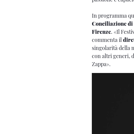
In programma quat
Conciliazione d
Firenze
. «Il Fest
commenta il
dire
singolarità della 
con altri generi, 
Zappa».