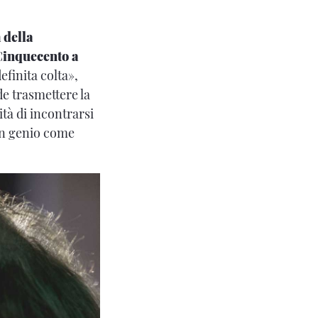
 della
 Cinquecento a
efinita colta»,
de trasmettere la
ità di incontrarsi
 un genio come