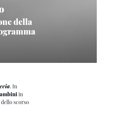
o
one della
programma
ccia
. In
bambini
in
 dello scorso