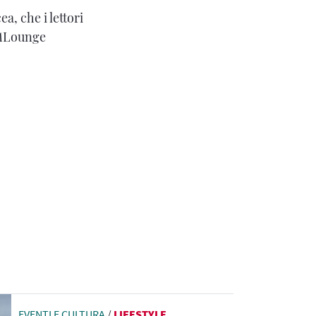
ea, che i lettori
A
Lounge
EVENTI E CULTURA
/
LIFESTYLE