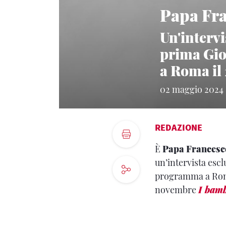
Papa Fra
Un'intervi
prima Gio
a Roma il 
02 maggio 2024
REDAZIONE
È
Papa Francesc
un’intervista esc
programma a Roma 
novembre
I bamb