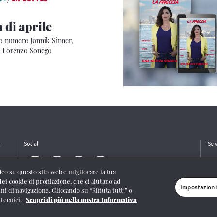
 di aprile
vo numero Jannik Sinner,
 e Lorenzo Sonego
e
Social
Se 
ffico su questo sito web e migliorare la tua
dei cookie di profilazione, che ci aiutano ad
Impostazioni
ini di navigazione. Cliccando su “Rifiuta tutti” o
/I/1382-Lic. Società Consortile Fonografici 577/08
|
© Gruppo FS Italiane 2020
|
Mappa
 tecnici.
Scopri di più nella nostra Informativa
stazioni cookie