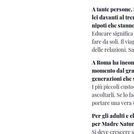
A tante persone,
lei davanti al t
nipoti che stann
Educare significa
fare da soli. Il v
delle relazioni. S
A Roma ha incont
momento dal gran
generazioni che 
I più piccoli cus
ascoltarli. Se lo 
portare una vera 
Per gli adulti e 
per Madre Natura
Si deve crescere s