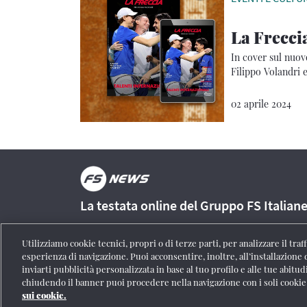
La Freccia
In cover sul nuo
Filippo Volandri
02 aprile 2024
La testata online del Gruppo FS Italian
Utilizziamo cookie tecnici, propri o di terze parti, per analizzare il tra
esperienza di navigazione. Puoi acconsentire, inoltre, all’installazione 
inviarti pubblicità personalizzata in base al tuo profilo e alle tue abitud
Registrazione Tribunale di Roma n° 204/2009
|
Aut. SIAE 1312
chiudendo il banner puoi procedere nella navigazione con i soli cookie
personali
|
Partita Iva 06359501001
|
Informativa cookie
|
Impo
sui cookie.