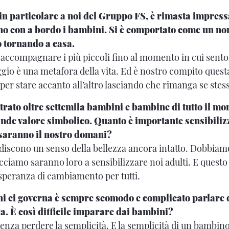
 in particolare a noi del Gruppo FS, è rimasta impres
reno con a bordo i bambini. Si è comportato come un no
o tornando a casa.
 accompagnare i più piccoli fino al momento in cui sento
iaggio è una metafora della vita. Ed è nostro compito ques
aper stare accanto all’altro lasciando che rimanga se stes
rato oltre settemila bambini e bambine di tutto il mo
de valore simbolico. Quanto è importante sensibiliz
saranno il nostro domani?
todiscono un senso della bellezza ancora intatto. Dobbiam
facciamo saranno loro a sensibilizzare noi adulti. E ques
speranza di cambiamento per tutti.
chi ci governa è sempre scomodo e complicato parlare d
. È così difficile imparare dai bambini?
enza perdere la semplicità. E la semplicità di un bambino 