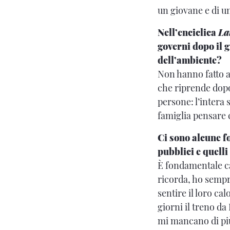
un giovane e di u
Nell’enciclica
La
governi dopo il g
dell’ambiente?
Non hanno fatto a
che riprende dopo
persone: l’intera
famiglia pensare ch
Ci sono alcune fo
pubblici e quelli
È fondamentale ca
ricorda, ho sempr
sentire il loro ca
giorni il treno da
mi mancano di p