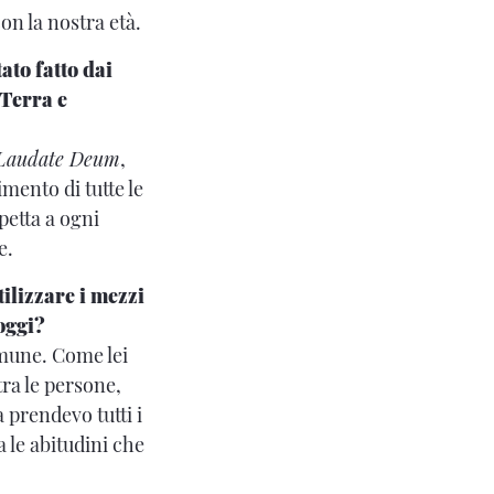
on la nostra età.
ato fatto dai
 Terra e
Laudate Deum
,
imento di tutte le
petta a ogni
ie.
tilizzare i mezzi
oggi?
omune. Come lei
ra le persone,
 prendevo tutti i
a le abitudini che