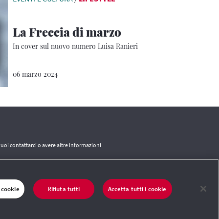
La Freccia di marzo
In cover sul nuovo numero Luisa Ranieri
06 marzo 2024
vuoi contattarci o avere altre informazioni
CONTATTI
 cookie
Rifiuta tutti
Accetta tutti i cookie
 del sito
|
Termini e condizioni
|
Credits
|
Protezione dei dati