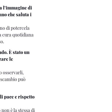
sa l’immagine di
nno che saluta i
no di potercela
ta cura quotidiana
so.
ndo. È stato un
zare le
o osservarli,
to scambio può
i pace e rispetto
non è la stessa di