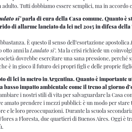
n adulto. Tutti dobbiamo essere semplici, ma in accordo c
udato si’
parla di cura della Casa comune. Quanto è st
rido di allarme lanciato da lei nel 2015 in difesa della
bbastanza. È questo il senso dell’esortazione apostolica
 otto anni la
Laudato si’
. Ma la crisi richiede un coinvolg
 società dovrebbe esercitare una sana pressione, perché s
e è in gioco il futuro dei propri figli e delle proprie figl
to di lei in metro in Argentina. Quanto è importante u
 a basso impatto ambientale come il treno al giorno d’
mbiare i nostri stili di vita per salvaguardare la Casa c
e amato prendere i mezzi pubblici: è un modo per stare t
lore e le loro preoccupazioni. Durante la scuola secondaria
 Flores a Floresta, due quartieri di Buenos Aires. Oggi è tr
iù.