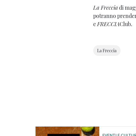
La Freccia
di magg
potranno prendere
e
FRECCIA
Club.
La Freccia
EVENTI E CULTU