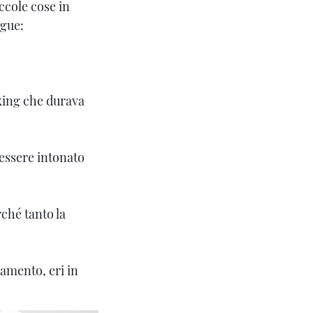
iccole cose in
egue:
ing che durava
essere intonato
ché tanto la
amento, eri in