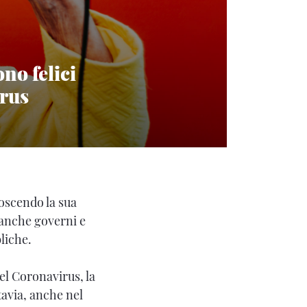
ono felici
irus
noscendo la sua
 anche governi e
liche.
el Coronavirus, la
tavia, anche nel