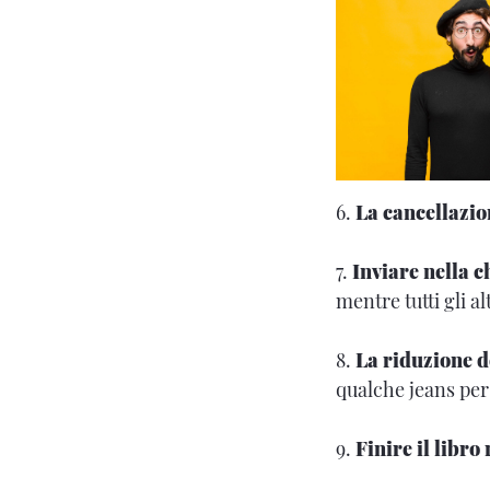
6.
La cancellazio
7.
Inviare nella c
mentre tutti gli 
8.
La riduzione de
qualche jeans per 
9.
Finire il libro