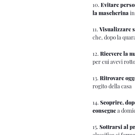
10.
Evitare perso
la mascherina
in
11.
Visualizzare s
che, dopo la quar
12.
Ricevere la ma
per cui avevi rotto
13.
Ritrovare ogge
rogito della casa
14.
Scoprire, dopo
consegne
a domici
15.
Sottrarsi al 
classifica si ferma