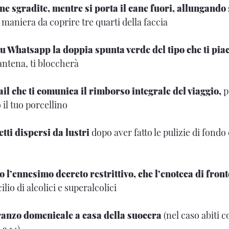
ne sgradite, mentre si porta il cane fuori, allungand
 maniera da coprire tre quarti della faccia
u Whatsapp la doppia spunta verde del tipo che ti pia
antena, ti bloccherà
il che ti comunica il rimborso integrale del viaggio,
p
 il tuo porcellino
tti dispersi da lustri
dopo aver fatto le pulizie di fond
 l’ennesimo decreto restrittivo, che l’enoteca di front
lio di alcolici e superalcolici
pranzo domenicale a casa della suocera
(nel caso abiti co
 a 14)