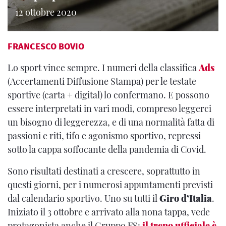
12 ottobre 2020
FRANCESCO BOVIO
Lo sport vince sempre. I numeri della classifica
Ads
(Accertamenti Diffusione Stampa) per le testate
sportive (carta + digital) lo confermano. E possono
essere interpretati in vari modi, compreso leggerci
un bisogno di leggerezza, e di una normalità fatta di
passioni e riti, tifo e agonismo sportivo, repressi
sotto la cappa soffocante della pandemia di Covid.
Sono risultati destinati a crescere, soprattutto in
questi giorni, per i numerosi appuntamenti previsti
dal calendario sportivo. Uno su tutti il
Giro d’Italia
.
Iniziato il 3 ottobre e arrivato alla nona tappa, vede
protagonista anche il Gruppo FS:
il treno ufficiale è