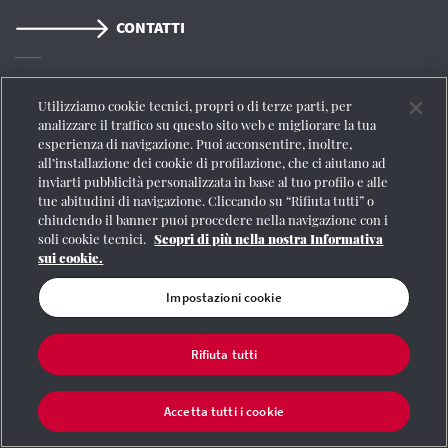
CONTATTI
Registrazione Tribunale di Roma n° 204/2009
|
Aut. SIAE 1312/I/1382-Lic.
Utilizziamo cookie tecnici, propri o di terze parti, per
Società Consortile Fonografici 577/08
|
© Gruppo FS Italiane 2020
|
Mappa del
analizzare il traffico su questo sito web e migliorare la tua
sito
|
Termini e condizioni
|
Credits
|
Protezione dei dati personali
|
Partita
esperienza di navigazione. Puoi acconsentire, inoltre,
Iva 06359501001
|
Informativa cookie
|
Impostazioni cookie
all’installazione dei cookie di profilazione, che ci aiutano ad
inviarti pubblicità personalizzata in base al tuo profilo e alle
tue abitudini di navigazione. Cliccando su “Rifiuta tutti” o
chiudendo il banner puoi procedere nella navigazione con i
soli cookie tecnici.
Scopri di più nella nostra Informativa
sui cookie.
Impostazioni cookie
Rifiuta tutti
Accetta tutti i cookie