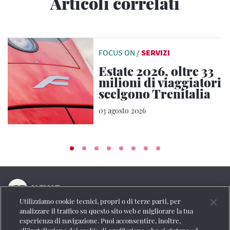
Articoli correlati
FOCUS ON
/
SERVIZI
Estate 2026, oltre 33
milioni di viaggiatori
scelgono Trenitalia
03 agosto 2026
Utilizziamo cookie tecnici, propri o di terze parti, per
La testata online del Gruppo FS Italiane
analizzare il traffico su questo sito web e migliorare la tua
esperienza di navigazione. Puoi acconsentire, inoltre,
Social