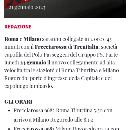
21 gennaio 2023
REDAZIONE
Roma
e
Milano
saranno collegate in 2 ore e 45
minuti con il
Frecciarossa
di
Trenitalia
, società
capofila del Polo Passeggeri del Gruppo FS. Parte
lunedì
23 gennaio
il nuovo collegamento ad alta
velocità tra le stazioni di Roma Tiburtina e Milano
Rogoredo: porte d’ingresso della Capitale e del
capoluogo lombardo.
GLI ORARI
Frecciarossa 9682 Roma Tiburtina 5.30 con
arrivo a Milano Rogoredo alle 8.15;
Frecciarossa 9681 Milano Rogoredo 20.44 con