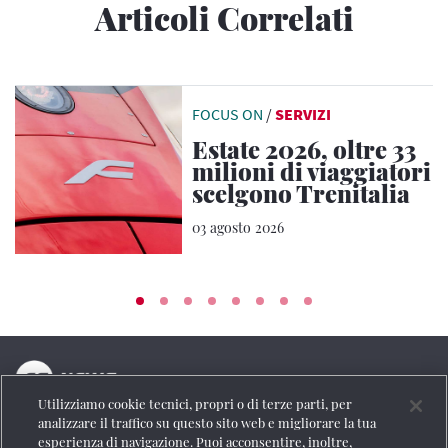
Articoli Correlati
FOCUS ON
/
SERVIZI
Estate 2026, oltre 33
milioni di viaggiatori
scelgono Trenitalia
03 agosto 2026
Utilizziamo cookie tecnici, propri o di terze parti, per
La testata online del Gruppo FS Italiane
analizzare il traffico su questo sito web e migliorare la tua
esperienza di navigazione. Puoi acconsentire, inoltre,