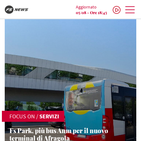
Aggiornato
05/08 - Ore 18:45
FOCUS ON
/
SERVIZI
Fs Park, più bus Anm per il nuovo
terminal di Afragola