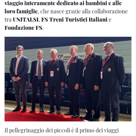
viaggio interamente dedicato ai bambini e alle
loro famiglie
, che nasce grazie alla collaborazione
tra
UNITALSI
,
FS Treni Turistici Italiani
e
Fondazione FS
.
Il pellegrinaggio dei piccoli è il primo dei viaggi