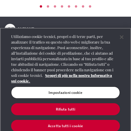
Utilizziamo cookie tecnici, propri o di terze parti, per
La testata online del Gruppo FS Italiane
analizzare il traffico su questo sito web e migliorare la tua
esperienza di navigazione. Puoi acconsentire, inoltre,
Social
all’installazione dei cookie di profilazione, che ci aiutano ad
inviarti pubblicità personalizzata in base al tuo profilo e alle
tue abitudini di navigazione. Cliccando su “Rifiuta tutti” o
chiudendo il banner puoi procedere nella navigazione con i
soli cookie tecnici.
Scopri di più nella nostra Informativa
Se vuoi contattarci o avere altre informazioni
sui cookie.
CONTATTI
Impostazioni cookie
Rifiuta tutti
Registrazione Tribunale di Roma n° 204/2009
|
Aut. SIAE 1312/I/1382-Lic.
Società Consortile Fonografici 577/08
|
© Gruppo FS Italiane 2020
|
Mappa del
sito
|
Termini e condizioni
|
Credits
|
Protezione dei dati personali
|
Partita
Accetta tutti i cookie
Iva 06359501001
|
Informativa cookie
|
Impostazioni cookie