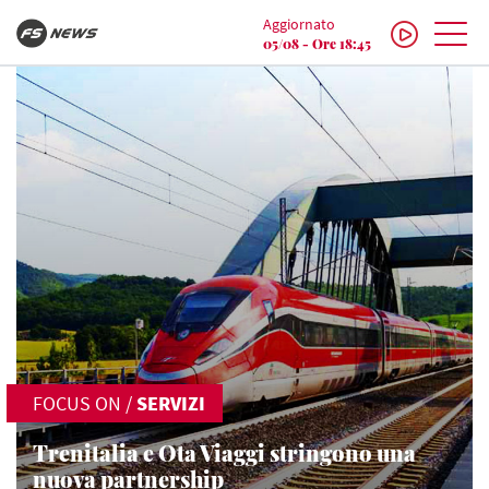
Aggiornato
05/08 - Ore 18:45
FOCUS ON
/
SERVIZI
Trenitalia e Ota Viaggi stringono una
nuova partnership