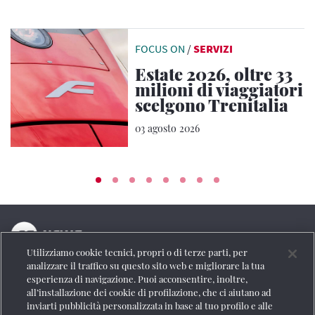
FOCUS ON
/
SERVIZI
Estate 2026, oltre 33
milioni di viaggiatori
scelgono Trenitalia
03 agosto 2026
Utilizziamo cookie tecnici, propri o di terze parti, per
La testata online del Gruppo FS Italiane
analizzare il traffico su questo sito web e migliorare la tua
esperienza di navigazione. Puoi acconsentire, inoltre,
Social
all’installazione dei cookie di profilazione, che ci aiutano ad
inviarti pubblicità personalizzata in base al tuo profilo e alle