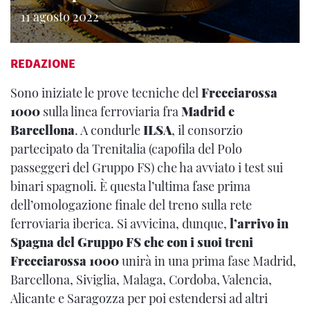
11 agosto 2022
REDAZIONE
Sono iniziate le prove tecniche del
Frecciarossa
1000
sulla linea ferroviaria fra
Madrid e
Barcellona
. A condurle
ILSA
, il consorzio
partecipato da Trenitalia (capofila del Polo
passeggeri del Gruppo FS) che ha avviato i test sui
binari spagnoli. È questa l’ultima fase prima
dell’omologazione finale del treno sulla rete
ferroviaria iberica. Si avvicina, dunque,
l’arrivo in
Spagna del Gruppo FS che con i suoi treni
Frecciarossa 1000
unirà in una prima fase Madrid,
Barcellona, Siviglia, Malaga, Cordoba, Valencia,
Alicante e Saragozza per poi estendersi ad altri