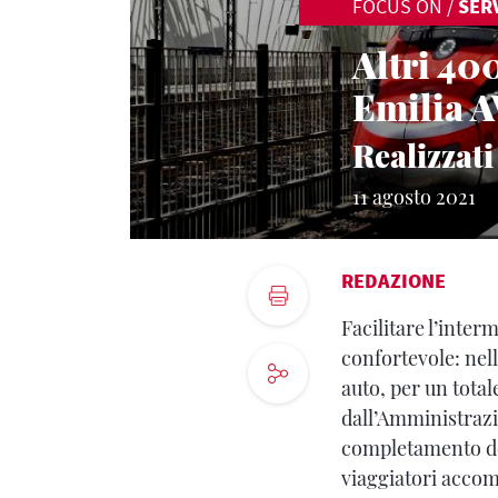
FOCUS ON
/
SERV
Altri 400
Emilia A
Realizzati
11 agosto 2021
REDAZIONE
Facilitare l’inte
confortevole: nel
auto, per un totale
dall’Amministraz
completamento del
viaggiatori accom