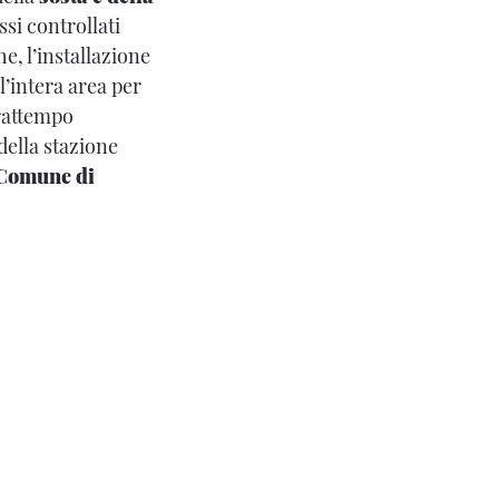
ssi controllati
e, l’installazione
l’intera area per
frattempo
della stazione
Comune di