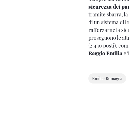
sicurezza dei pa
tramite sbarra, la
di un sistema di l
rafforzarne la sic
proseguono le atti
(2.430 posti), co
Reggio Emilia
e
Emilia-Romagna