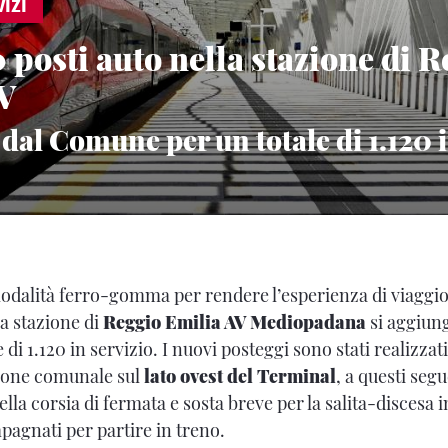
IZI
 posti auto nella stazione di 
V
 dal Comune per un totale di 1.120 i
rmodalità ferro-gomma per rendere l’esperienza di viaggi
la stazione di
Reggio Emilia AV Mediopadana
si aggiun
 di 1.120 in servizio. I nuovi posteggi sono stati realizzati
ione comunale sul
lato ovest del Terminal
, a questi segu
la corsia di fermata e sosta breve per la salita-discesa 
pagnati per partire in treno.