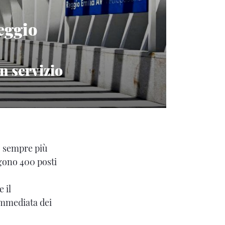
Reggio
n servizio
o sempre più
gono 400 posti
e il
immediata dei