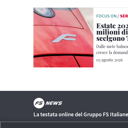
FOCUS ON
/
SER
Estate 202
milioni di
scelgono 
Dalle mete balnear
cresce la domanda
Regionale
03 agosto 2026
La testata online del Gruppo FS Italian