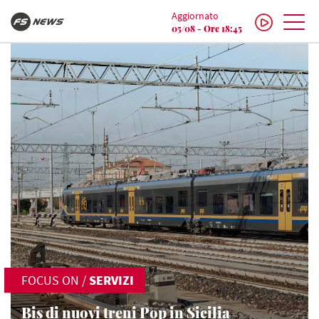
Aggiornato
05/08 - Ore 18:45
FOCUS ON
/
SERVIZI
Bis di nuovi treni Pop in Sicilia