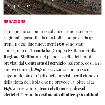
27 aprile 2021
REDAZIONE
Ogni giorno sui binari siciliani ci sono 441 corse
regionali, garantite da una flotta composta da 97
treni. E oggi due nuovi treni
Pop
sono stati
consegnati da
Trenitalia
(Gruppo FS Italiane) alla
Regione Siciliana
, nel pieno rispetto dei tempi
previsti dal
Contratto di servizio
. Salgono, così, a 16
i nuovi convogli
Pop
in servizio sui binari siculi,
superando più di 1/3 di quelli previsti per il rinnovo
della flotta dell’isola che ne prevede 43: oltre ai 21
Pop
, arriveranno 5
treni elettrici
e 17
diesel-
elettrici
. Per un
investimento di oltre 426 milioni
.