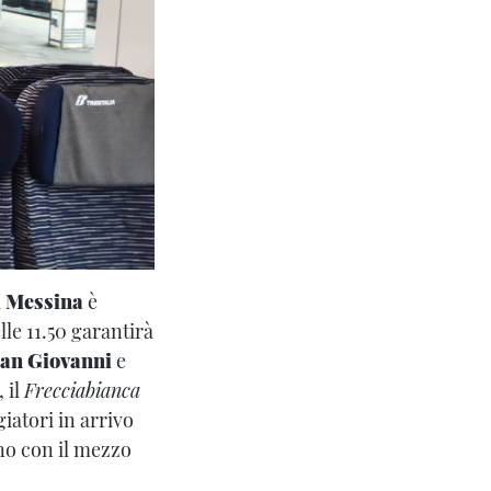
a
Messina
è
lle 11.50 garantirà
San Giovanni
e
, il
Frecciabianca
giatori in arrivo
no con il mezzo