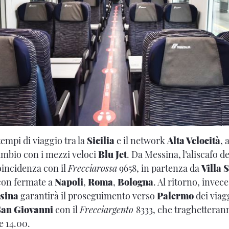
tempi di viaggio tra la
Sicilia
e il network
Alta Velocità
, 
cambio con i mezzi veloci
Blu Jet
. Da Messina, l’aliscafo de
coincidenza con il
Frecciarossa
9658, in partenza da
Villa 
con fermate a
Napoli
,
Roma
,
Bologna
. Al ritorno, invece
sina
garantirà il proseguimento verso
Palermo
dei viag
San Giovanni
con il
Frecciargento
8333, che traghetteran
e 14.00.