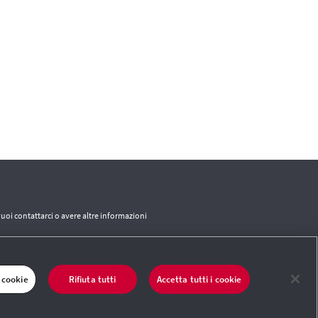
vuoi contattarci o avere altre informazioni
CONTATTI
 cookie
Rifiuta tutti
Accetta tutti i cookie
 del sito
|
Termini e condizioni
|
Credits
|
Protezione dei dati