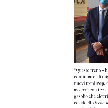
“Questo treno - h
continuare, di mi
nuovi treni
Pop
, 
avverrà con i 22 
gasolio che elettr
cosiddetto
treno 