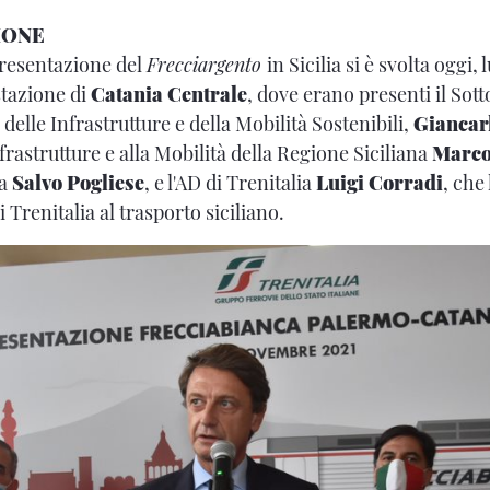
IONE
presentazione del
Frecciargento
in Sicilia si è svolta oggi, 
stazione di
Catania Centrale
, dove erano presenti il Sott
 delle Infrastrutture e della Mobilità Sostenibili,
Giancar
nfrastrutture e alla Mobilità della Regione Siciliana
Marco
ia
Salvo Pogliese
, e l'AD di Trenitalia
Luigi Corradi
, che
i Trenitalia al trasporto siciliano.