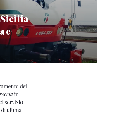
Sicilia
a e
oramento dei
reccia
in
l servizio
p
di ultima