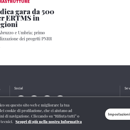
FRASTRUTTURE
dica gara da 500
per ERTMS in
egioni
, Abruzzo e Umbria; primo
ealizzazione dei progetti PNRR
1
e
Social
Se 
ffico su questo sito web e migliorare la tua
dei cookie di profilazione, che ci aiutano ad
Impostazioni
ini di navigazione. Cliccando su “Rifiuta tutti” o
/I/1382-Lic. Società Consortile Fonografici 577/08
|
© Gruppo FS Italiane 2020
|
Mappa
 tecnici.
Scopri di più nella nostra Informativa
stazioni cookie