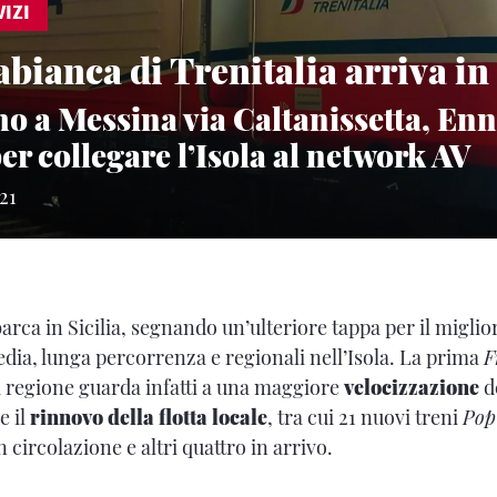
IZI
abianca di Trenitalia arriva in 
o a Messina via Caltanissetta, Enn
er collegare l’Isola al network AV
21
arca in Sicilia, segnando un’ulteriore tappa per il migli
dia, lunga percorrenza e regionali nell’Isola. La prima
F
a regione guarda infatti a una maggiore
velocizzazione
de
e il
rinnovo della flotta locale
, tra cui 21 nuovi treni
Po
 circolazione e altri quattro in arrivo.