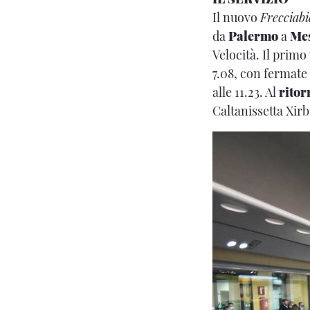
Il nuovo
Frecciab
da
Palermo
a
Me
Velocità. Il primo
7.08, con fermate 
alle 11.23. Al
ritor
Caltanissetta Xirbi