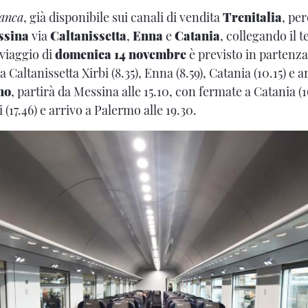
ianca
, già disponibile sui canali di vendita
Trenitalia
, per
ssina
via
Caltanissetta
,
Enna
e
Catania
, collegando il te
 viaggio di
domenica 14 novembre
è previsto in partenza
a Caltanissetta Xirbi (8.35), Enna (8.59), Catania (10.15) e 
no
, partirà da Messina alle 15.10, con fermate a Catania (16
 (17.46) e arrivo a Palermo alle 19.30.