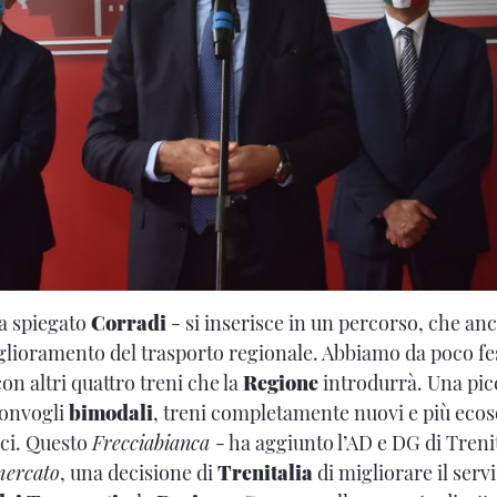
a spiegato
Corradi
- si inserisce in un percorso, che an
glioramento del trasporto regionale. Abbiamo da poco fes
con altri quattro treni che la
Regione
introdurrà. Una pic
convogli
bimodali
, treni completamente nuovi e più ecosos
ici. Questo
Frecciabianca
- ha aggiunto l’AD e DG di Trenit
mercato
, una decisione di
Trenitalia
di migliorare il serv