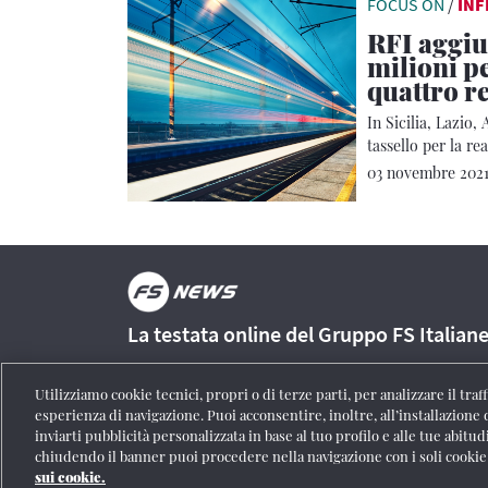
FOCUS ON
/
IN
RFI aggiu
milioni 
quattro r
In Sicilia, Lazio
tassello per la r
03 novembre 202
La testata online del Gruppo FS Italian
Utilizziamo cookie tecnici, propri o di terze parti, per analizzare il tra
esperienza di navigazione. Puoi acconsentire, inoltre, all’installazione 
inviarti pubblicità personalizzata in base al tuo profilo e alle tue abitud
Registrazione Tribunale di Roma n° 204/2009
|
Aut. SIAE 1312
chiudendo il banner puoi procedere nella navigazione con i soli cookie
personali
|
Partita Iva 06359501001
|
Informativa cookie
|
Impo
sui cookie.