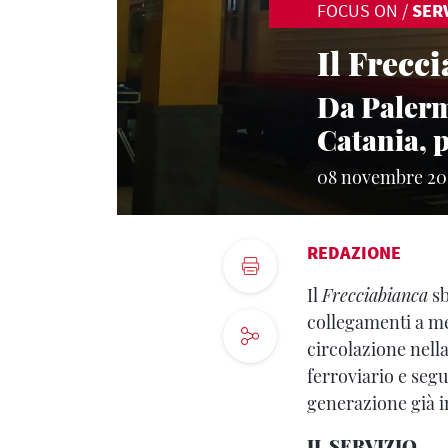
FOCUS ON
/
SERV
Il Frecci
Da Palerm
Catania, p
08 novembre 20
REDAZIONE
Il
Frecciabianca
sb
collegamenti a me
circolazione nell
ferroviario e segu
generazione già in
IL SERVIZIO