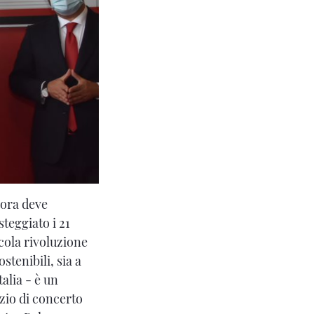
cora deve
teggiato i 21
cola rivoluzione
tenibili, sia a
alia - è un
izio di concerto