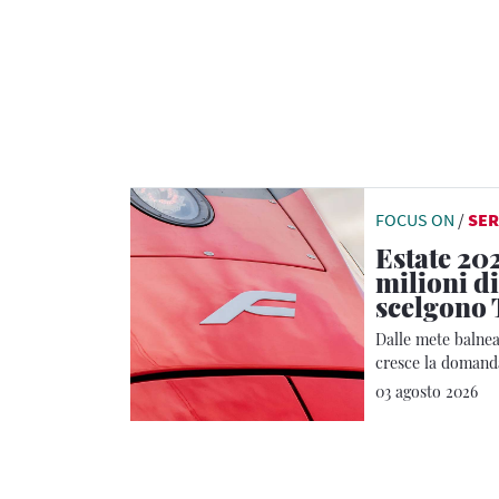
FOCUS ON
/
SER
Estate 202
milioni di
scelgono 
Dalle mete balnear
cresce la domanda
Regionale
03 agosto 2026