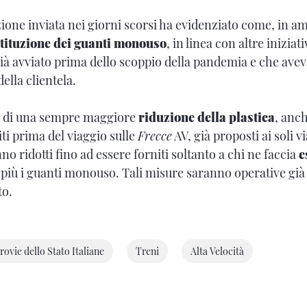
one inviata nei giorni scorsi ha evidenziato come, in am
tituzione dei guanti monouso
, in linea con altre iniziat
già avviato prima dello scoppio della pandemia e che ave
ella clientela.
ca di una sempre maggiore
riduzione della plastica
, anc
ti prima del viaggio sulle
Frecce
AV, già proposti ai soli v
o ridotti fino ad essere forniti soltanto a chi ne faccia
e
più i guanti monouso. Tali misure saranno operative già 
to.
rovie dello Stato Italiane
Treni
Alta Velocità