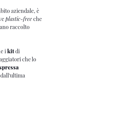
bito aziendale, è
ive
plastic-free
che
vano raccolto
he i
kit
di
iaggiatori che lo
spressa
dall'ultima