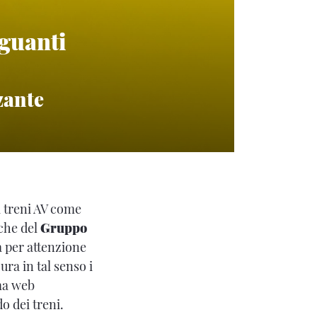
 guanti
zante
i treni AV come
iche del
Gruppo
a per attenzione
cura in tal senso i
rma web
o dei treni.