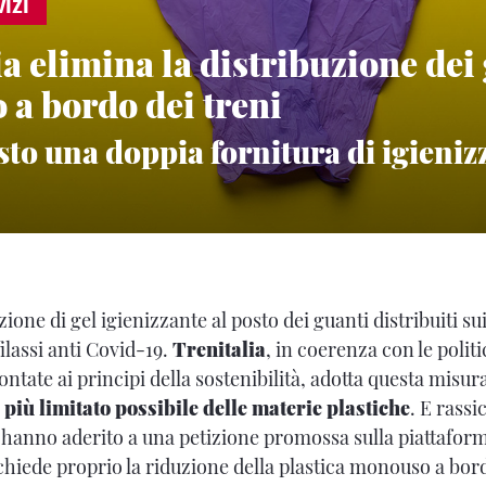
IZI
ia elimina la distribuzione dei
a bordo dei treni
sto una doppia fornitura di igieniz
one di gel igienizzante al posto dei guanti distribuiti su
ilassi anti Covid-19.
Trenitalia
, in coerenza con le polit
ontate ai principi della sostenibilità, adotta questa misur
più limitato possibile delle materie plastiche
. E rassi
he hanno aderito a una petizione promossa sulla piattafo
chiede proprio la riduzione della plastica monouso a bord