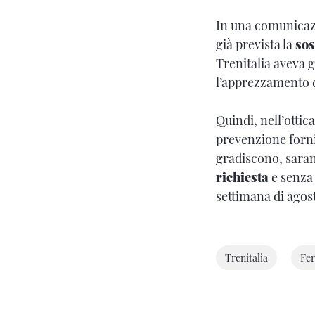
In una comunicazi
già prevista la
sos
Trenitalia aveva 
l’apprezzamento d
Quindi, nell’otti
prevenzione forni
gradiscono, sarann
richiesta
e senza 
settimana di agos
Trenitalia
Fer