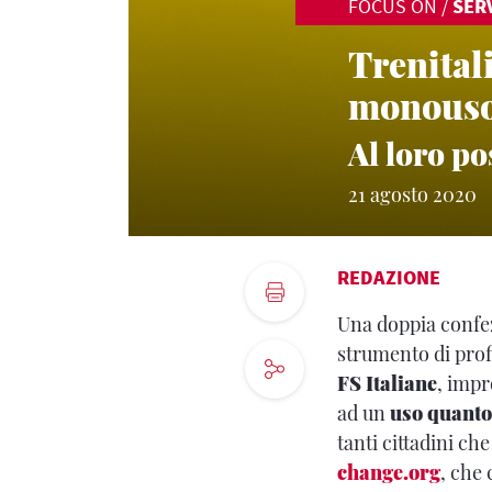
FOCUS ON
/
SERV
Trenital
monouso 
Al loro po
21 agosto 2020
REDAZIONE
Una doppia confezi
strumento di prof
FS Italiane
, impr
ad un
uso quanto 
tanti cittadini c
change.org
, che 