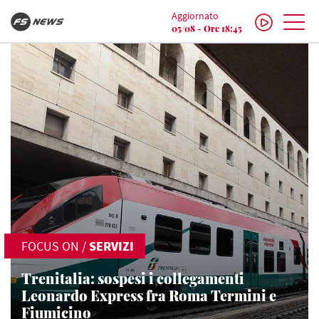
Aggiornato
05/08 - Ore 18:45
FOCUS ON
/
SERVIZI
Trenitalia: sospesi i collegamenti
Leonardo Express fra Roma Termini e
Fiumicino