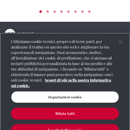
Utilizziamo cookie tecnici, propri o di terze parti, per
La testata online del Gruppo FS Italiane
analizzare il traffico su questo sito web e migliorare la tua
esperienza di navigazione. Puoi acconsentire, inoltre,
Social
all’installazione dei cookie di profilazione, che ci aiutano ad
inviarti pubblicità personalizzata in base al tuo profilo e alle
tue abitudini di navigazione. Cliccando su “Rifiuta tutti” o
chiudendo il banner puoi procedere nella navigazione con i
soli cookie tecnici.
Scopri di più nella nostra Informativa
Se vuoi contattarci o avere altre informazioni
sui cookie.
CONTATTI
Impostazioni cookie
Rifiuta tutti
Registrazione Tribunale di Roma n° 204/2009
|
Aut. SIAE 1312/I/1382-Lic.
Società Consortile Fonografici 577/08
|
© Gruppo FS Italiane 2020
|
Mappa del
sito
|
Termini e condizioni
|
Credits
|
Protezione dei dati personali
|
Partita