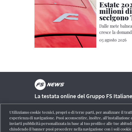
Estate 202
milioni di
scelgono 
Dalle mete balnear
cresce la domanda
Regionale
03 agosto 2026
La testata online del Gruppo FS Italian
Utilizziamo cookie tecnici, propri o di terze parti, per analizzare il tra
esperienza di navigazione. Puoi acconsentire, inoltre, all’installazione 
inviarti pubblicità personalizzata in base al tuo profilo e alle tue abitud
Registrazione Tribunale di Roma n° 204/2009
|
Aut. SIAE 1312
chiudendo il banner puoi procedere nella navigazione con i soli cookie