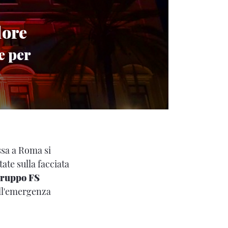
lore
e per
ssa a Roma si
tate sulla facciata
 Gruppo FS
all'emergenza