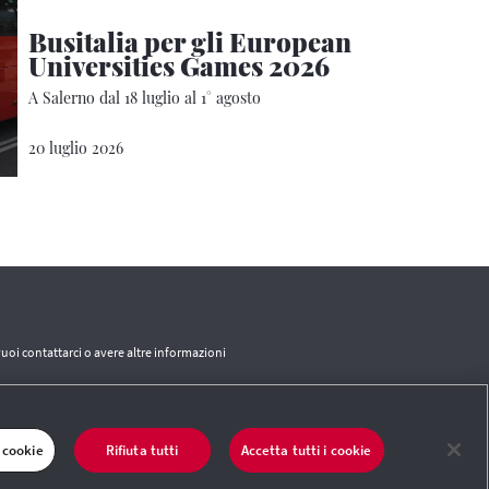
Busitalia per gli European
Universities Games 2026
A Salerno dal 18 luglio al 1° agosto
20 luglio 2026
vuoi contattarci o avere altre informazioni
CONTATTI
 cookie
Rifiuta tutti
Accetta tutti i cookie
 del sito
|
Termini e condizioni
|
Credits
|
Protezione dei dati