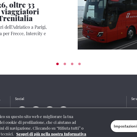
6, oltre 33
 viaggiatori
Trenitalia
i dell’Adriatico a Parigi,
 per Frecce, Intercity e
e
Social
Se 
ffico su questo sito web e migliorare la tua
dei cookie di profilazione, che ci aiutano ad
Impostazioni
ini di navigazione. Cliccando su “Rifiuta tutti” o
/I/1382-Lic. Società Consortile Fonografici 577/08
|
© Gruppo FS Italiane 2020
|
Mappa
 tecnici.
Scopri di più nella nostra Informativa