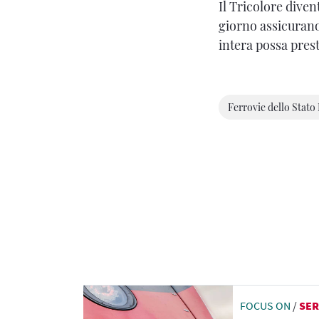
Il Tricolore divent
giorno assicurano
intera possa prest
Ferrovie dello Stato 
FOCUS ON
/
SER