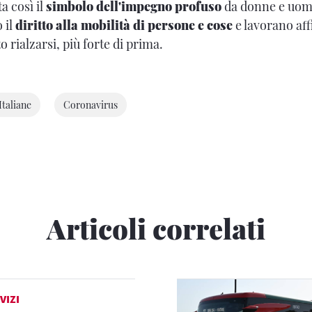
a così il
simbolo dell'impegno profuso
da donne e uom
 il
diritto alla mobilità di persone e cose
e lavorano affi
o rialzarsi, più forte di prima.
Italiane
Coronavirus
Articoli correlati
VIZI