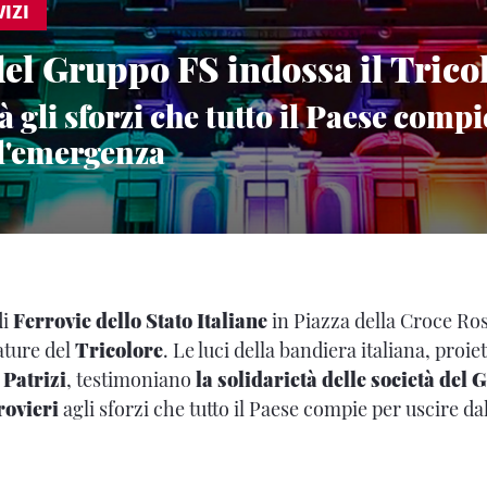
IZI
del Gruppo FS indossa il Trico
à gli sforzi che tutto il Paese compi
ll'emergenza
di
Ferrovie dello Stato Italiane
in Piazza della Croce Ro
ature del
Tricolore
. Le luci della bandiera italiana, proiet
 Patrizi
, testimoniano
la solidarietà delle società del
rrovieri
agli sforzi che tutto il Paese compie per uscire d