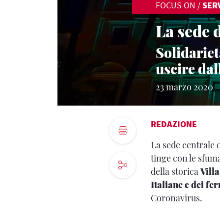
FOCUS ON
/
SERV
La sede 
Solidariet
uscire da
23 marzo 2020
REDAZIONE
La sede centrale 
tinge con le sfum
della storica
Villa
Italiane e dei fe
Coronavirus.