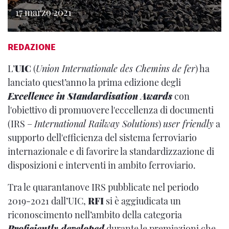
17 marzo 2021
REDAZIONE
L’
UIC
(
Union Internationale des Chemins de fer
) ha
lanciato quest’anno la prima edizione degli
Excellence in Standardisation Awards
con
l'obiettivo di promuovere l'eccellenza di documenti
(IRS –
International Railway Solutions
)
user friendly
a
supporto dell'efficienza del sistema ferroviario
internazionale e di favorire la standardizzazione di
disposizioni e interventi in ambito ferroviario.
Tra le quarantanove IRS pubblicate nel periodo
2019-2021 dall’UIC,
RFI
si è aggiudicata un
riconoscimento nell’ambito della categoria
Proficiently developed
durante le premiazioni che