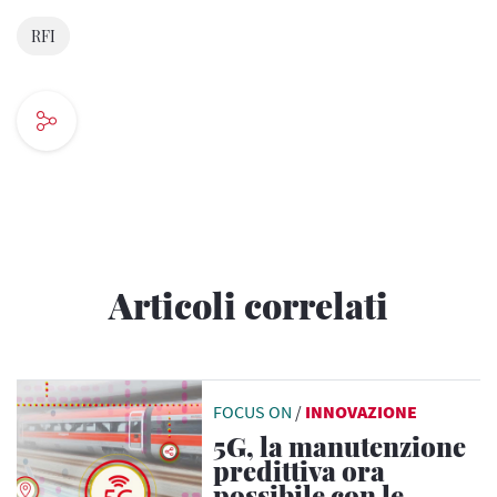
RFI
Articoli correlati
FOCUS ON
/
INNOVAZIONE
5G, la manutenzione
predittiva ora
possibile con le