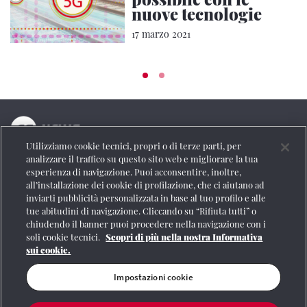
nuove tecnologie
17 marzo 2021
Utilizziamo cookie tecnici, propri o di terze parti, per
La testata online del Gruppo FS Italiane
analizzare il traffico su questo sito web e migliorare la tua
esperienza di navigazione. Puoi acconsentire, inoltre,
Social
all’installazione dei cookie di profilazione, che ci aiutano ad
inviarti pubblicità personalizzata in base al tuo profilo e alle
tue abitudini di navigazione. Cliccando su “Rifiuta tutti” o
chiudendo il banner puoi procedere nella navigazione con i
soli cookie tecnici.
Scopri di più nella nostra Informativa
Se vuoi contattarci o avere altre informazioni
sui cookie.
CONTATTI
Impostazioni cookie