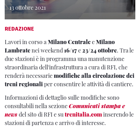
13 ottobre 2021
REDAZIONE
Lavori in corso a
Milano Centrale
e
Milano
Lambrate
nei weekend
16
/
17
e
23
/
24
ottobre
. Tra le
due stazioni è in programma una manutenzione
straordinaria dell'infrastruttura a cura di RFI, che
renderà necessarie
modifiche alla circolazione dei
treni regionali
per consentire le attività di cantiere.
Informazioni di dettaglio sulle modifiche sono
consultabili nella sezione
Comunicati stampa e
news
del sito di RFI e su
trenitalia.com
inserendo le
stazioni di partenza e arrivo di interesse.