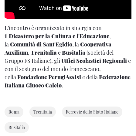
L’incontro è organizzato in sinergia con
il
Dicastero per la Cultura e l'Educazione
,
la
Comunità di Sant'Egidio
, la
Cooperativa
Auxilium
,
Trenitalia
e
Busitalia
(società del
Gruppo FS Italiane), gli
Uffici Scolastici Regionali
e
con il sostegno del mondo francescano,
della
Fondazione PerugiAssisi
e della
Federazione
Italiana Giuoco Calcio
.
Roma
Trenitalia
Ferrovie dello Stato Italiane
Busitalia