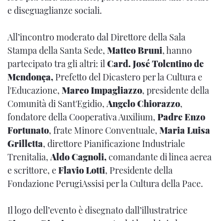
e diseguaglianze sociali.
All’incontro moderato dal Direttore della Sala
Stampa della Santa Sede,
Matteo Bruni
, hanno
partecipato tra gli altri: il
Card. José Tolentino de
Mendonça,
Prefetto del Dicastero per la Cultura e
l'Educazione,
Marco Impagliazzo
, presidente della
Comunità di Sant'Egidio,
Angelo Chiorazzo
,
fondatore della Cooperativa Auxilium,
Padre Enzo
Fortunato
, frate Minore Conventuale,
Maria Luisa
Grilletta
, direttore Pianificazione Industriale
Trenitalia,
Aldo Cagnoli,
comandante di linea aerea
e scrittore, e
Flavio Lotti
, Presidente della
Fondazione PerugiAssisi per la Cultura della Pace.
Il logo dell’evento è disegnato dall’illustratrice