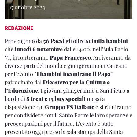
17 ottobre 2023
REDAZIONE
Provengono da
56 Paesi
gli oltre
seimila bambini
che
lunedì 6 novembre
dalle 14.00, nell’Aula Paolo
VI, incontreranno
Papa Francesco
. Arriveranno da
diverse parti del mondo e giungeranno in Vaticano
per l’evento “
I bambini incontrano il Papa
”
patrocinato dal
Dicastero per la Cultura e
l’Educazione
. I giovani giungeranno a San Pietro a
bordo di
8 treni e 15 bus speciali
messi a
disposizione dal
Gruppo FS Italiane
e si riuniranno
per condividere con il Santo Padre le loro speranze e
preoccupazioni per il futuro. L'evento è stato
presentato oggi presso la sala stampa della Santa