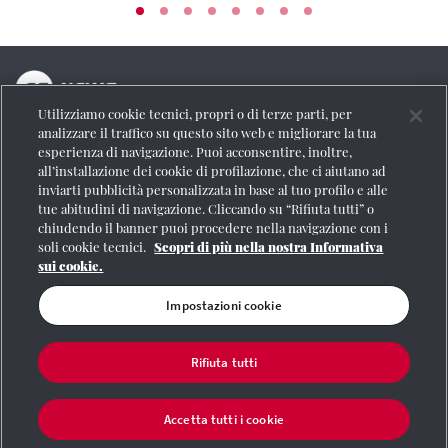
Utilizziamo cookie tecnici, propri o di terze parti, per
La testata online del Gruppo FS Italiane
analizzare il traffico su questo sito web e migliorare la tua
esperienza di navigazione. Puoi acconsentire, inoltre,
Social
all’installazione dei cookie di profilazione, che ci aiutano ad
inviarti pubblicità personalizzata in base al tuo profilo e alle
tue abitudini di navigazione. Cliccando su “Rifiuta tutti” o
chiudendo il banner puoi procedere nella navigazione con i
soli cookie tecnici.
Scopri di più nella nostra Informativa
Se vuoi contattarci o avere altre informazioni
sui cookie.
CONTATTI
Impostazioni cookie
Rifiuta tutti
Registrazione Tribunale di Roma n° 204/2009
|
Aut. SIAE 1312/I/1382-Lic.
Società Consortile Fonografici 577/08
|
© Gruppo FS Italiane 2020
|
Mappa del
sito
|
Termini e condizioni
|
Credits
|
Protezione dei dati personali
|
Partita
Accetta tutti i cookie
Iva 06359501001
|
Informativa cookie
|
Impostazioni cookie