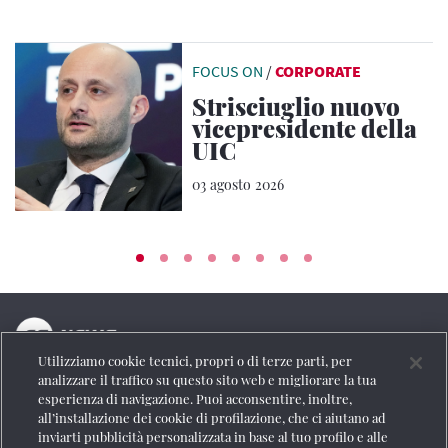
FOCUS ON
/
CORPORATE
Strisciuglio nuovo
vicepresidente della
UIC
03 agosto 2026
Utilizziamo cookie tecnici, propri o di terze parti, per
La testata online del Gruppo FS Italiane
analizzare il traffico su questo sito web e migliorare la tua
esperienza di navigazione. Puoi acconsentire, inoltre,
Social
all’installazione dei cookie di profilazione, che ci aiutano ad
inviarti pubblicità personalizzata in base al tuo profilo e alle