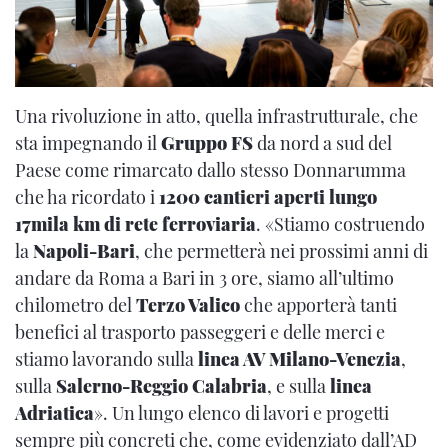
Una rivoluzione in atto, quella infrastrutturale, che
sta impegnando il
Gruppo FS
da nord a sud del
Paese come rimarcato dallo stesso Donnarumma
che ha ricordato i
1200 cantieri aperti lungo
17mila km di rete ferroviaria
. «Stiamo costruendo
la
Napoli-Bari
, che permetterà nei prossimi anni di
andare da Roma a Bari in 3 ore, siamo all’ultimo
chilometro del
Terzo Valico
che apporterà tanti
benefici al trasporto passeggeri e delle merci e
stiamo lavorando sulla
linea AV Milano-Venezia
,
sulla
Salerno-Reggio Calabria
, e sulla
linea
Adriatica
». Un lungo elenco di lavori e progetti
sempre più concreti che, come evidenziato dall’AD