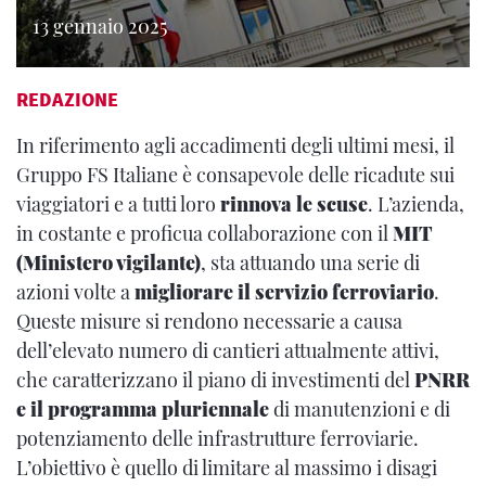
13 gennaio 2025
REDAZIONE
In riferimento agli accadimenti degli ultimi mesi, il
Gruppo FS Italiane è consapevole delle ricadute sui
viaggiatori e a tutti loro
rinnova le scuse
. L’azienda,
in costante e proficua collaborazione con il
MIT
(Ministero vigilante)
, sta attuando una serie di
azioni volte a
migliorare il servizio ferroviario
.
Queste misure si rendono necessarie a causa
dell’elevato numero di cantieri attualmente attivi,
che caratterizzano il piano di investimenti del
PNRR
e il programma pluriennale
di manutenzioni e di
potenziamento delle infrastrutture ferroviarie.
L’obiettivo è quello di limitare al massimo i disagi