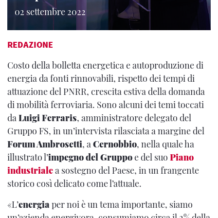
02 settembre 2022
REDAZIONE
Costo della bolletta energetica e autoproduzione di
energia da fonti rinnovabili, rispetto dei tempi di
attuazione del PNRR, crescita estiva della domanda
di mobilità ferroviaria. Sono alcuni dei temi toccati
da
Luigi Ferraris
, amministratore delegato del
Gruppo FS, in un’intervista rilasciata a margine del
Forum Ambrosetti
, a
Cernobbio
, nella quale ha
illustrato l’
impegno del Gruppo
e del suo
Piano
industriale
a sostegno del Paese, in un frangente
storico così delicato come l’attuale.
«L’
energia
per noi è un tema importante, siamo
un’azienda energivora, consumiamo circa il 2% della