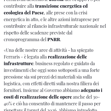
contribuire alla
transizione energetica
ed
ecologica del Paese
, alle prese con la crisi
energetica in atto, e le altre azioni intraprese per
contribuire al rilancio infrastrutturale nazionale nel
rispetto delle scadenze previste dal
cronoprogramma del
PNRR
.
«Una delle nostre aree di attività - ha spiegato
Ferraris - è legata alla
realizzazione delle
infrastrutture
: business regolato e guidato da
investimenti che oggi sono sottoposti a una forte
pressione sia sui prezzi dei materiali sia sulla
logistica, con effetti diretti sulla nostra filiera dei
fornitori. Insieme al Governo abbiamo
adeguato i
costi di realizzazione delle opere
anche del 30-
40% e ciò ha consentito di mantenere il passo per
rispettare il target del 2026. Abbiamo introdotto