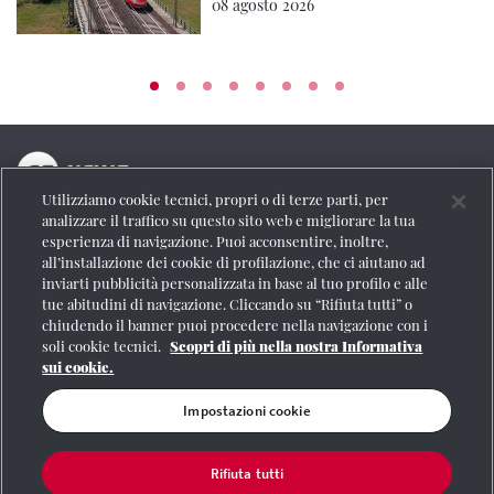
08 agosto 2026
Utilizziamo cookie tecnici, propri o di terze parti, per
La testata online del Gruppo FS Italiane
analizzare il traffico su questo sito web e migliorare la tua
esperienza di navigazione. Puoi acconsentire, inoltre,
Social
all’installazione dei cookie di profilazione, che ci aiutano ad
inviarti pubblicità personalizzata in base al tuo profilo e alle
tue abitudini di navigazione. Cliccando su “Rifiuta tutti” o
chiudendo il banner puoi procedere nella navigazione con i
soli cookie tecnici.
Scopri di più nella nostra Informativa
Se vuoi contattarci o avere altre informazioni
sui cookie.
CONTATTI
Impostazioni cookie
Rifiuta tutti
Registrazione Tribunale di Roma n° 204/2009
|
Aut. SIAE 1312/I/1382-Lic.