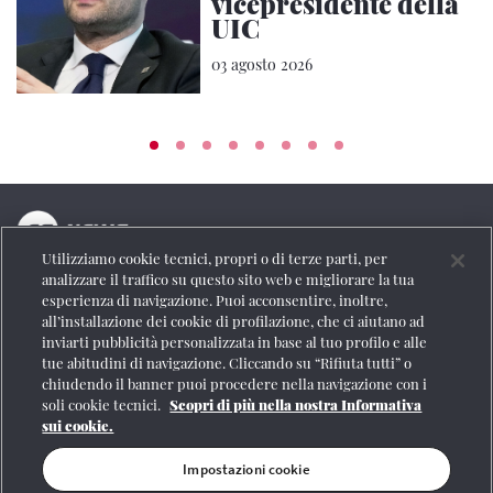
vicepresidente della
UIC
03 agosto 2026
Utilizziamo cookie tecnici, propri o di terze parti, per
La testata online del Gruppo FS Italiane
analizzare il traffico su questo sito web e migliorare la tua
esperienza di navigazione. Puoi acconsentire, inoltre,
Social
all’installazione dei cookie di profilazione, che ci aiutano ad
inviarti pubblicità personalizzata in base al tuo profilo e alle
tue abitudini di navigazione. Cliccando su “Rifiuta tutti” o
chiudendo il banner puoi procedere nella navigazione con i
soli cookie tecnici.
Scopri di più nella nostra Informativa
Se vuoi contattarci o avere altre informazioni
sui cookie.
CONTATTI
Impostazioni cookie