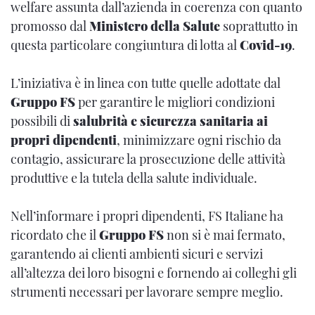
welfare assunta dall’azienda in coerenza con quanto
promosso dal
Ministero della Salute
soprattutto in
questa particolare congiuntura di lotta al
Covid-19
.
L’iniziativa è in linea con tutte quelle adottate dal
Gruppo FS
per garantire le migliori condizioni
possibili di
salubrità e sicurezza sanitaria ai
propri dipendenti
, minimizzare ogni rischio da
contagio, assicurare la prosecuzione delle attività
produttive e la tutela della salute individuale.
Nell’informare i propri dipendenti, FS Italiane ha
ricordato che il
Gruppo FS
non si è mai fermato,
garantendo ai clienti ambienti sicuri e servizi
all’altezza dei loro bisogni e fornendo ai colleghi gli
strumenti necessari per lavorare sempre meglio.