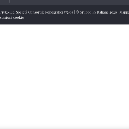
/I/1382-Lic. Società Consortile Fonografici 577/08
|
© Gruppo FS Italiane 2020
|
Mappa
stazioni cookie