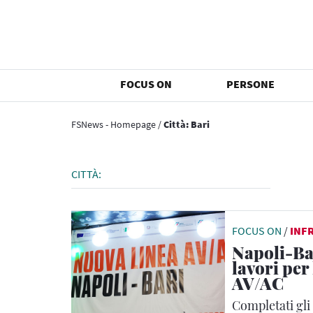
FOCUS ON
PERSONE
FSNews - Homepage
/
Città: Bari
CITTÀ:
FOCUS ON
/
INF
Napoli-Ba
lavori per
AV/AC
Completati gli 