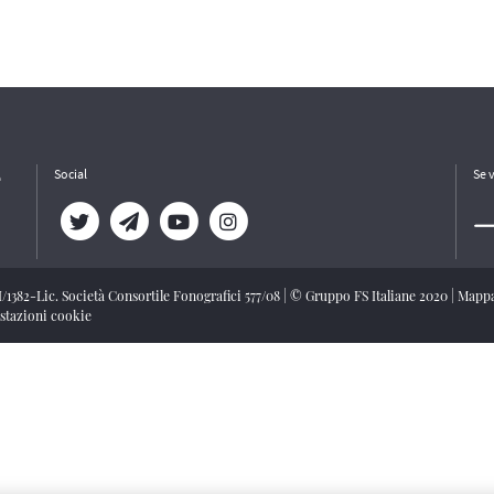
e
Social
Se 
/I/1382-Lic. Società Consortile Fonografici 577/08
|
© Gruppo FS Italiane 2020
|
Mappa
stazioni cookie