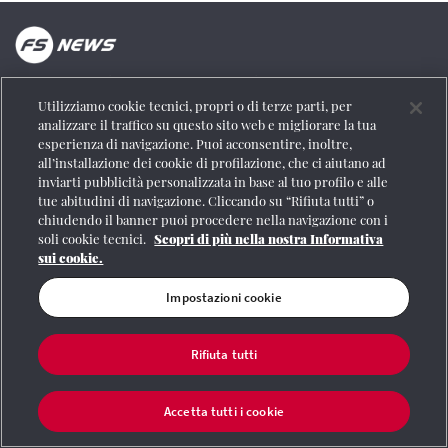
La testata online del Gruppo FS Italiane
Utilizziamo cookie tecnici, propri o di terze parti, per
Social
analizzare il traffico su questo sito web e migliorare la tua
esperienza di navigazione. Puoi acconsentire, inoltre,
all’installazione dei cookie di profilazione, che ci aiutano ad
inviarti pubblicità personalizzata in base al tuo profilo e alle
tue abitudini di navigazione. Cliccando su “Rifiuta tutti” o
Se vuoi contattarci o avere altre informazioni
chiudendo il banner puoi procedere nella navigazione con i
soli cookie tecnici.
Scopri di più nella nostra Informativa
CONTATTI
sui cookie.
Impostazioni cookie
Registrazione Tribunale di Roma n° 204/2009
|
Aut. SIAE 1312/I/1382-Lic.
Società Consortile Fonografici 577/08
|
© Gruppo FS Italiane 2020
|
Mappa del
Rifiuta tutti
sito
|
Termini e condizioni
|
Credits
|
Protezione dei dati personali
|
Partita
Iva 06359501001
|
Informativa cookie
|
Impostazioni cookie
Accetta tutti i cookie